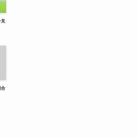
ひ見
場合